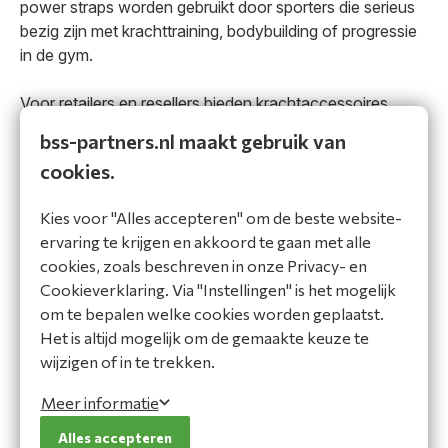
power straps worden gebruikt door sporters die serieus
bezig zijn met krachttraining, bodybuilding of progressie
in de gym.
Voor retailers en resellers bieden krachtaccessoires
meerdere voordelen:
bss-partners.nl maakt gebruik van
cookies.
praktisch product voor krachtsporters en
gymbezoekers
Kies voor "Alles accepteren" om de beste website-
geschikt als aanvullende merchandise-categorie
ervaring te krijgen en akkoord te gaan met alle
goed te combineren met sportvoeding en
cookies, zoals beschreven in onze Privacy- en
supplementen
Cookieverklaring. Via "Instellingen" is het mogelijk
interessant voor impulsaankopen en extra
om te bepalen welke cookies worden geplaatst.
orderwaarde
Het is altijd mogelijk om de gemaakte keuze te
passend bij fitness, bodybuilding en krachttraining
wijzigen of in te trekken.
geschikt voor verkoop via webshop, winkelvloer of
gymbalie
Meer informatie
sterke aanvulling op shakers, tassen, handdoeken en
Alles accepteren
kleding