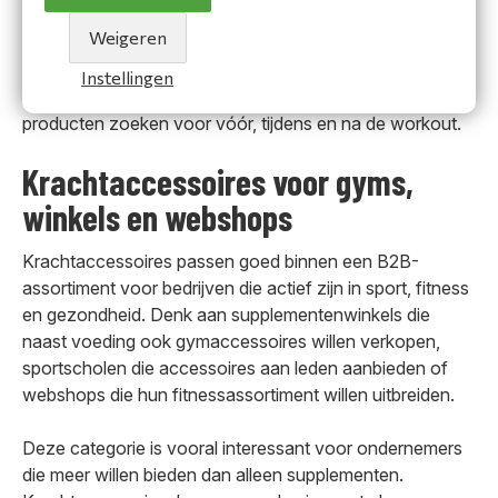
Weigeren
Door krachtaccessoires naast supplementen en
sportvoeding te presenteren, creëer je een completer
Instellingen
aanbod voor klanten die hun training serieus nemen en
producten zoeken voor vóór, tijdens en na de workout.
Krachtaccessoires voor gyms,
winkels en webshops
Krachtaccessoires passen goed binnen een B2B-
assortiment voor bedrijven die actief zijn in sport, fitness
en gezondheid. Denk aan supplementenwinkels die
naast voeding ook gymaccessoires willen verkopen,
sportscholen die accessoires aan leden aanbieden of
webshops die hun fitnessassortiment willen uitbreiden.
Deze categorie is vooral interessant voor ondernemers
die meer willen bieden dan alleen supplementen.