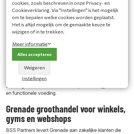
cookies, zoals beschreven in onze Privacy- en
Binnen het Grenade assortiment bij BSS Partners vind je
Cookieverklaring. Via "Instellingen" is het mogelijk
momenteel één producttype dat geschikt is voor B2B-
om te bepalen welke cookies worden geplaatst.
verkoop:
Het is altijd mogelijk om de gemaakte keuze te
wijzigen of in te trekken.
Grenade High Protein Bar
– eiwitreep in
doosverpakking van
12 x 55 gram
, geschikt voor
Meer informatie
winkels, gyms, sportclubs, webshops en grab-and-go
Alles accepteren
verkoop.
Weigeren
Deze productvorm maakt Grenade geschikt voor
Instellingen
zakelijke klanten die een herkenbare eiwitreep willen
toevoegen aan hun assortiment sportvoeding, snacks
en functionele voeding.
Grenade groothandel voor winkels,
gyms en webshops
BSS Partners levert Grenade aan zakelijke klanten die