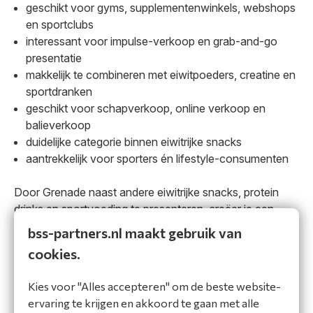
geschikt voor gyms, supplementenwinkels, webshops
en sportclubs
interessant voor impulse-verkoop en grab-and-go
presentatie
makkelijk te combineren met eiwitpoeders, creatine en
sportdranken
geschikt voor schapverkoop, online verkoop en
balieverkoop
duidelijke categorie binnen eiwitrijke snacks
aantrekkelijk voor sporters én lifestyle-consumenten
Door Grenade naast andere eiwitrijke snacks, protein
drinks en sportvoeding te presenteren, creëer je een
logische snackcategorie voor klanten die gemak en
bss-partners.nl maakt gebruik van
eiwitinname willen combineren.
cookies.
Populaire Grenade producten voor
Kies voor "Alles accepteren" om de beste website-
zakelijke verkoop
ervaring te krijgen en akkoord te gaan met alle