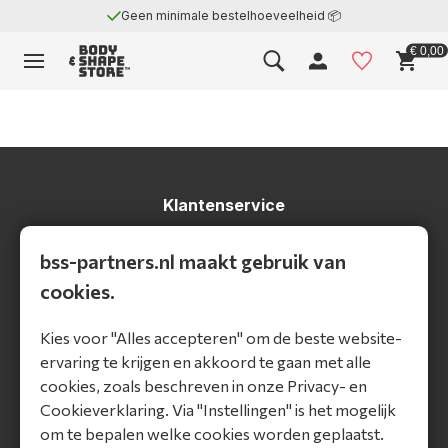
Geen minimale bestelhoeveelheid 📦
€ 0,00
Klantenservice
Algemeen
bss-partners.nl maakt gebruik van
Verzending en levering
Bestellen
cookies.
Betalen
Contact
Kies voor "Alles accepteren" om de beste website-
ervaring te krijgen en akkoord te gaan met alle
Particulier bestellen
cookies, zoals beschreven in onze Privacy- en
Bekijk producten
Cookieverklaring. Via "Instellingen" is het mogelijk
Bekijk merken
om te bepalen welke cookies worden geplaatst.