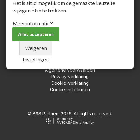
Het is altijd mogelijk om de gemaakte keuze te
Mijn BSS Partner account
wijzigen of in te trekken.
Inloggen
Meer informatie
Registreren
Wachtwoord vergeten
Alles accepteren
Over BSS Partners
Weigeren
Bedrijfsinformatie
Instellingen
Ons team
Algemene voorwaarden
Privacy-verklaring
Cookie-verklaring
Cookie-instellingen
© BSS Partners 2026. All rights reserved.