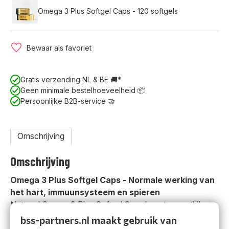
Omega 3 Plus Softgel Caps - 120 softgels
Bewaar als favoriet
Gratis verzending NL & BE 🚚*
Geen minimale bestelhoeveelheid 📦
Persoonlijke B2B-service 🤝
Omschrijving
Omschrijving
Omega 3 Plus Softgel Caps - Normale werking van
het hart, immuunsysteem en spieren
Nutrend Omega 3 Plus Softgel Caps bevat essentiële
vetzuren (EFA) afkomstig uit visolie, rijk aan EPA
bss-partners.nl maakt gebruik van
(Eicosapentaeenzuur) en DHA (Docosahexaeenzuur).