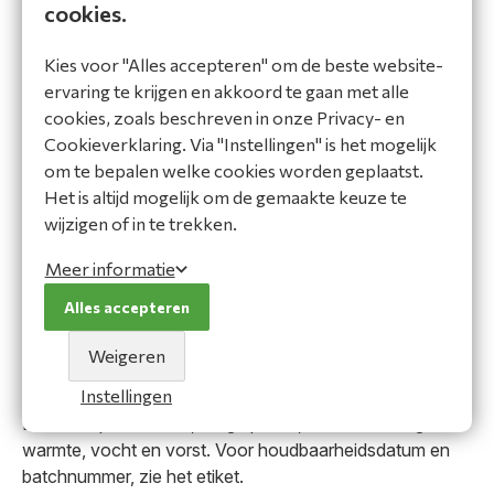
cookies.
Omdat het menselijk lichaam Omega 3 niet zelf kan
aanmaken, is het belangrijk om deze via je dieet binnen
Kies voor "Alles accepteren" om de beste website-
te krijgen voor optimale gezondheid. Daarnaast is
ervaring te krijgen en akkoord te gaan met alle
vitamine D toegevoegd.
cookies, zoals beschreven in onze Privacy- en
Cookieverklaring. Via "Instellingen" is het mogelijk
Gebruik & dosering
om te bepalen welke cookies worden geplaatst.
Neem 1–2 capsules per dag. Innemen met voldoende
Het is altijd mogelijk om de gemaakte keuze te
water. Maximale dosering is 2 capsules per dag.
wijzigen of in te trekken.
Waarschuwingen
Meer informatie
Vervangt geen gevarieerde voeding. Niet bedoeld voor
Alles accepteren
kinderen jonger dan 3 jaar. Buiten bereik van kinderen
houden. Overschrijd de aanbevolen dosering niet.
Weigeren
Instellingen
Bewaaradvies
Bewaar op een koele, droge plaats, beschermd tegen
warmte, vocht en vorst. Voor houdbaarheidsdatum en
batchnummer, zie het etiket.