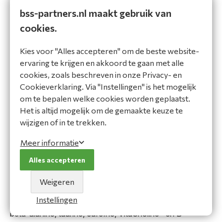
bss-partners.nl maakt gebruik van
Twirler Ice Cream
cookies.
Bewaar als favoriet
Kies voor "Alles accepteren" om de beste website-
ervaring te krijgen en akkoord te gaan met alle
cookies, zoals beschreven in onze Privacy- en
Gratis verzending NL & BE 🚚*
Cookieverklaring. Via "Instellingen" is het mogelijk
Geen minimale bestelhoeveelheid 📦
om te bepalen welke cookies worden geplaatst.
Persoonlijke B2B-service 🤝
Het is altijd mogelijk om de gemaakte keuze te
wijzigen of in te trekken.
Omschrijving
Ingrediënten
Meer informatie
Omschrijving
Alles accepteren
ABE - All Black Everything - Ultimate Pre-Workout
Weigeren
Applied Nutrition ABE is een pre-workout die een mix
Instellingen
van ingrediënten bevat, waaronder citrulline, creatine,
beta-alanine, taurine, cafeïne, VitaCholine™ en B-