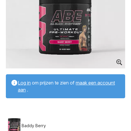
Log in
om prijzen te zien of
maak een account
aan
.
Baddy Berry