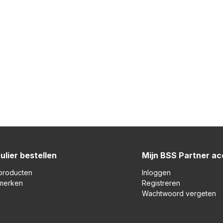
ulier bestellen
Mijn BSS Partner a
 producten
Inloggen
 merken
Registreren
Wachtwoord vergeten