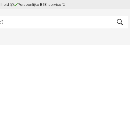
lheid 📦
Persoonlijke B2B-service 🤝